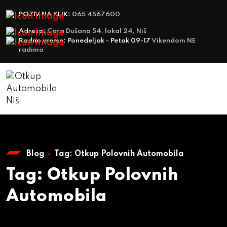
POZIV NA KLIK:
065 4567600
Adresa:
Cara Dušana 54, lokal 24, Niš
Radno vreme: Ponedeljak - Petak 09-17
Vikendom NE
radimo
Blog
Tag:
Otkup Polovnih Automobila
Tag:
Otkup Polovnih
Automobila